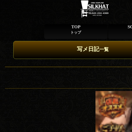
TOP
S
トップ
写メ日記
一覧