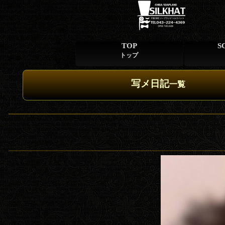
TOP
S
トップ
写メ日記
一覧