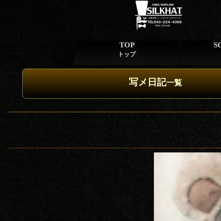
TOP
S
トップ
写メ日記
一覧