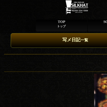
TOP
S
トップ
写メ日記
一覧